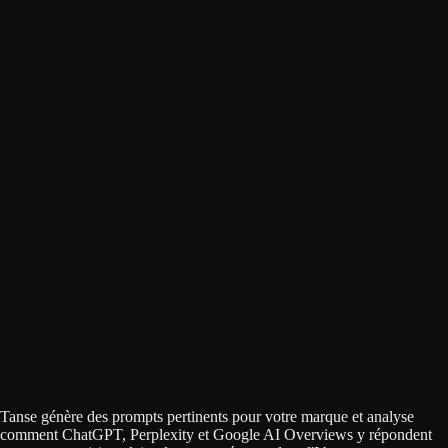
91
%
Score global
91
Fraîcheur du contenu
2 problèmes
89
Structure du contenu
2 problèmes
54
Lisibilité
3 problèmes
Tanse génère des prompts pertinents pour votre marque et analyse
comment ChatGPT, Perplexity et Google AI Overviews y répondent