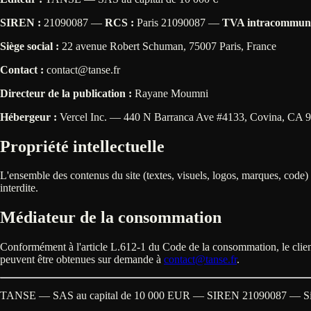
SIREN :
21090087 —
RCS :
Paris 21090087 —
TVA intracommuna
Siège social :
22 avenue Robert Schuman, 75007 Paris, France
Contact :
contact@tanse.fr
Directeur de la publication :
Rayane Moumni
Hébergeur :
Vercel Inc. — 440 N Barranca Ave #4133, Covina, CA 9
Propriété intellectuelle
L'ensemble des contenus du site (textes, visuels, logos, marques, code) 
interdite.
Médiateur de la consommation
Conformément à l'article L.612-1 du Code de la consommation, le clien
peuvent être obtenues sur demande à
contact@tanse.fr
.
TANSE — SAS au capital de 10 000 EUR — SIREN 21090087 — Sièg