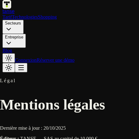
tanse
Tarif
Technologies
Shopping
Secteurs
Entreprise
Blog
Connexion
Réserver une démo
Légal
Mentions légales
Dernière mise à jour :
20/10/2025
Éditeur :
TANSE — SAS au capital de 10 000 €